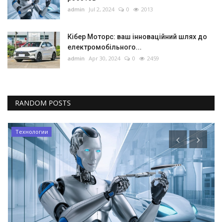
admin
Jul 2, 2024
0
2013
Кібер Моторс: ваш інноваційний шлях до
електромобільного...
admin
Apr 30, 2024
0
2459
RANDOM POSTS
Технологии