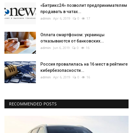
«Битрикс24» позволит предпринимателям
продавать в чатах...
admin
Apr 6, 2019
0
17
Оплата смартфоном: украинцы
отказываются от банковских...
admin
Jun 6, 2019
0
16
Россия провалилась на 16 мест в рейтинге
кибербезопасности...
admin
Apr 6, 2019
0
16
RECOMMENDED POSTS