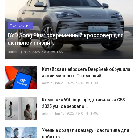
Технологии
BYD Song Plus: современный кроссовер для
активной жизни...
admin
Jan 28, 2025
0
1622
Китайская нейросеть DeepSeek обрушила
акции мировых IT-компаний
admin
Jan 28, 2025
0
1630
Компания Withings представила на CES
2025 умное зеркало...
admin
Jan 10, 2025
0
1786
Ученые создали камеру нового типа для
роботов