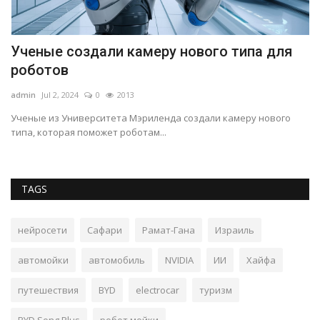
Ученые создали камеру нового типа для
«
роботов
ж
admin
Jul 2, 2024
0
2013
ad
Ученые из Университета Мэриленда создали камеру нового
Ро
типа, которая поможет роботам...
се
TAGS
нейросети
Сафари
Рамат-Гана
Израиль
автомойки
автомобиль
NVIDIA
ИИ
Хайфа
путешествия
BYD
electrocar
туризм
BYD Song Plus
робот мойки