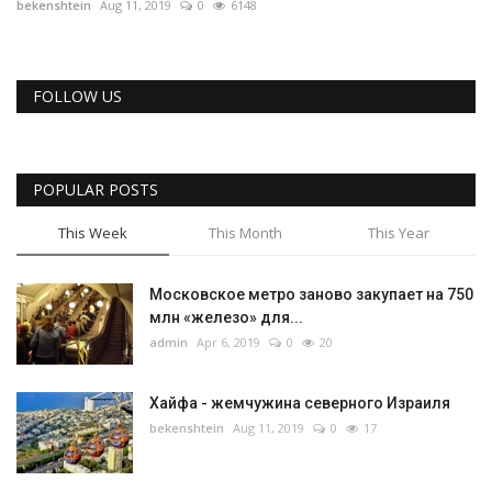
bekenshtein
Aug 11, 2019
0
6148
REGISTER
FOLLOW US
POPULAR POSTS
This Week
This Month
This Year
Московское метро заново закупает на 750
млн «железо» для...
admin
Apr 6, 2019
0
20
Хайфа - жемчужина северного Израиля
bekenshtein
Aug 11, 2019
0
17