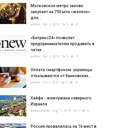
Московское метро заново
закупает на 750 млн «железо»
для...
admin
Apr 6, 2019
0
20
«Битрикс24» позволит
предпринимателям продавать в
чатах...
admin
Apr 6, 2019
0
17
Оплата смартфоном: украинцы
отказываются от банковских...
admin
Jun 6, 2019
0
16
Хайфа - жемчужина северного
Израиля
bekenshtein
Aug 11, 2019
0
16
Россия провалилась на 16 мест в