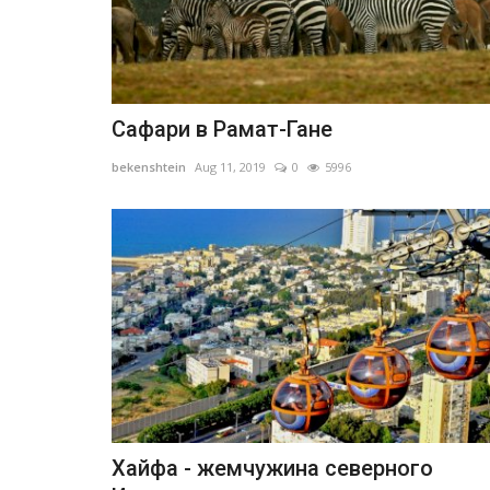
Сафари в Рамат-Гане
bekenshtein
Aug 11, 2019
0
5996
Хайфа - жемчужина северного