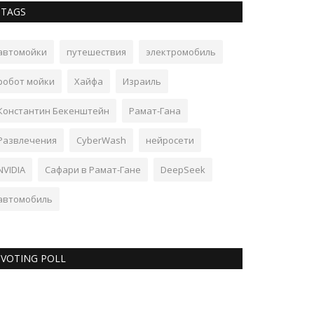
TAGS
автомойки
путешествия
электромобиль
робот мойки
Хайфа
Израиль
Константин Бекенштейн
Рамат-Гана
Развлечения
CyberWash
нейросети
NVIDIA
Сафари в Рамат-Гане
DeepSeek
автомобиль
VOTING POLL