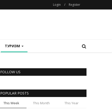
Login
/
Register
ТУРИЗМ
FOLLOW US
POPULAR POSTS
This Week
This Month
This Year