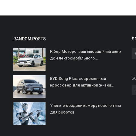
RANDOM POSTS
S
Кібер Моторс: ваш інноваційний шлях
до електромобільного...
Su
BYD Song Plus: современный
кроссовер для активной жизни...
Ученые создали камеру нового типа
для роботов