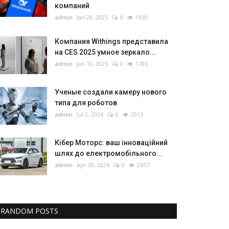
компаний
admin
Jan 28, 2025
0
1630
Компания Withings представила
на CES 2025 умное зеркало...
admin
Jan 10, 2025
0
1786
Ученые создали камеру нового
типа для роботов
admin
Jul 2, 2024
0
2013
Кібер Моторс: ваш інноваційний
шлях до електромобільного...
admin
Apr 30, 2024
0
2457
RANDOM POSTS