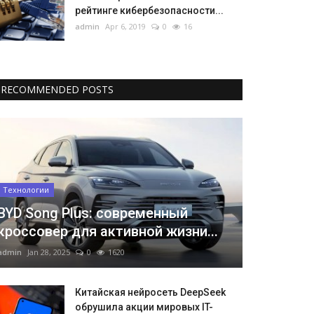
рейтинге кибербезопасности...
admin
Apr 6, 2019
0
16
RECOMMENDED POSTS
Технологии
BYD Song Plus: современный
кроссовер для активной жизни...
admin
Jan 28, 2025
0
1620
Китайская нейросеть DeepSeek
обрушила акции мировых IT-