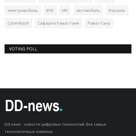
электромобиль
BYD
ИИ
автомобиль
Израиль
CyberWash
Сафари в Рамат-Гане
Рамат-Гана
VOTING POLL
Dd-news - новости цифровых технологий. Все самые
технологичные новинки.