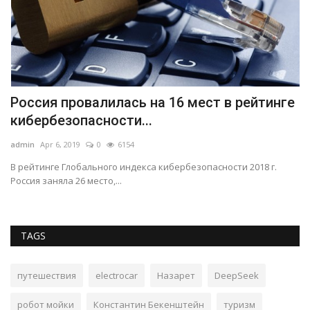
Россия провалилась на 16 мест в рейтинге
О
кибербезопасности...
о
admin
Apr 6, 2019
0
6154
ad
В рейтинге Глобального индекса кибербезопасности 2018 г.
Россия заняла 26 место,...
TAGS
путешествия
electrocar
Назарет
DeepSeek
робот мойки
Константин Бекенштейн
туризм