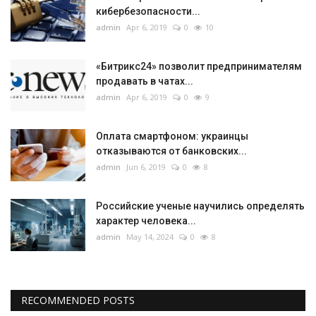
кибербезопасности...
admin
Apr 6, 2019
0
10
«Битрикс24» позволит предпринимателям
продавать в чатах...
admin
Apr 6, 2019
0
9
Оплата смартфоном: украинцы
отказываются от банковских...
admin
Jun 6, 2019
0
8
Российские ученые научились определять
характер человека...
admin
May 14, 2024
0
8
RECOMMENDED POSTS