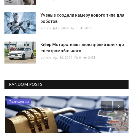
Ученые создали камеру нового типа для
роботов
admin
Jul 2, 2024
0
2010
Кібер Моторс: ваш інноваційний шлях до
електромобільного...
admin
Apr 30, 2024
0
2451
RANDOM POSTS
Технологии