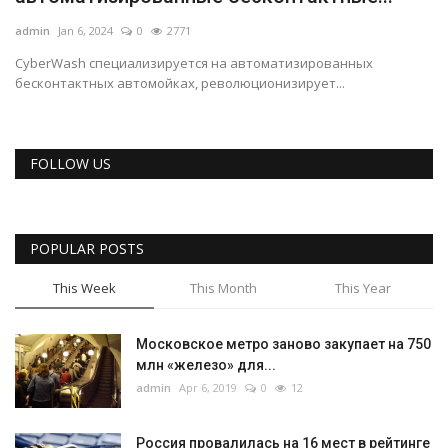
REGISTER
admin
Jan 6, 2024
0
2771
CyberWash специализируется на автоматизированных
бесконтактных автомойках, революционизирует...
FOLLOW US
POPULAR POSTS
This Week
This Month
This Year
Московское метро заново закупает на 750
млн «железо» для...
admin
Apr 6, 2019
0
12
Россия провалилась на 16 мест в рейтинге