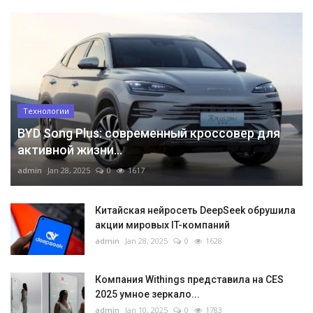
Технологии
BYD Song Plus: современный кроссовер для
активной жизни...
admin
Jan 28, 2025
0
1617
Китайская нейросеть DeepSeek обрушила
акции мировых IT-компаний
admin
Jan 28, 2025
0
1628
Компания Withings представила на CES
2025 умное зеркало...
admin
Jan 10, 2025
0
1783