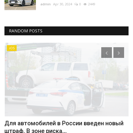
admin
Apr 30, 2024
0
2449
RANDOM POSTS
iOS
Для автомобилей в России введен новый
П
штраф. В зоне риска...
о