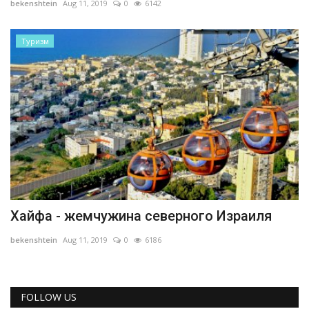
bekenshtein
Aug 11, 2019
0
6142
REGISTER
Туризм
Хайфа - жемчужина северного Израиля
bekenshtein
Aug 11, 2019
0
6186
FOLLOW US