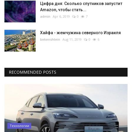
Цифра дня: Сколько спутников запустит
Amazon, чтобы стать...
admin
Apr 6, 2019
0
7
Хайфа - жемчужина северного Израиля
bekenshtein
Aug 11, 2019
0
6
RECOMMENDED POSTS
Технологии