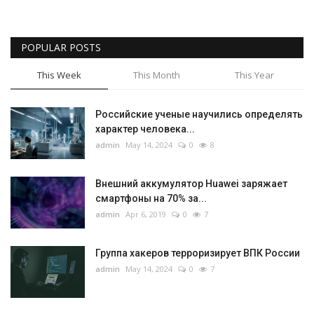
POPULAR POSTS
This Week
This Month
This Year
Российские ученые научились определять
характер человека...
admin
May 14, 2024
0
8
Внешний аккумулятор Huawei заряжает
смартфоны на 70% за...
admin
Apr 6, 2019
0
7
Группа хакеров терроризирует ВПК России
admin
May 14, 2024
0
7