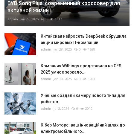
BYD Song Plus: современный кроссовер для
активной жизни...
admin
Jan 28, 2025
0
1617
Китайская нейросеть DeepSeek обрушила
акции мировых IT-компаний
admin
Jan 28, 2025
0
1628
Компания Withings представила на CES
2025 умное зеркало...
admin
Jan 10, 2025
0
1783
Ученые создали камеру нового типа для
роботов
admin
Jul 2, 2024
0
2010
Кібер Моторс: ваш інноваційний шлях до
електромобільного...