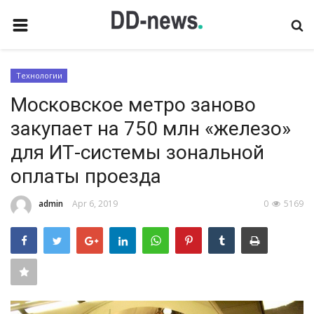
HOME
Технологии
CONTACT
Московское метро заново
ТЕХНОЛОГИИ
закупает на 750 млн «железо»
ИНТЕРНЕТ
для ИТ-системы зональной
МОБИЛЬНАЯ СВЯЗЬ
оплаты проезда
СОФТ
admin
Apr 6, 2019
0
5169
ИГРЫ
GALLERY
ТУРИЗМ
LOGIN