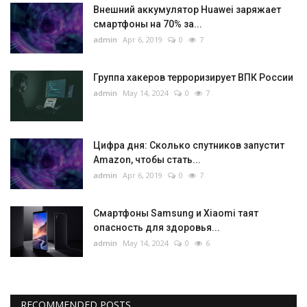
Внешний аккумулятор Huawei заряжает
смартфоны на 70% за...
admin
Apr 6, 2019
0
7
Группа хакеров терроризирует ВПК России
admin
May 14, 2024
0
7
Цифра дня: Сколько спутников запустит
Amazon, чтобы стать...
admin
Apr 6, 2019
0
7
Смартфоны Samsung и Xiaomi таят
опасность для здоровья...
admin
May 14, 2024
0
6
RECOMMENDED POSTS