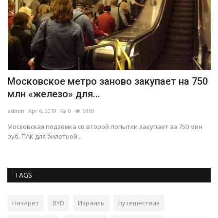
м
Московское метро заново закупает на 750
С
млн «железо» для...
о
admin
Apr 6, 2019
0
5169
ad
ей
Московская подземка со второй попытки закупает за 750 мин
См
руб. ПАК для билетной...
ок
TAGS
Назарет
BYD
Израиль
путешествия