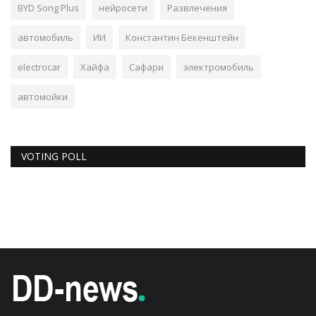
BYD Song Plus
нейросети
Развлечения
автомобиль
ИИ
Константин Бекенштейн
electrocar
Хайфа
Сафари
электромобиль
автомойки
VOTING POLL