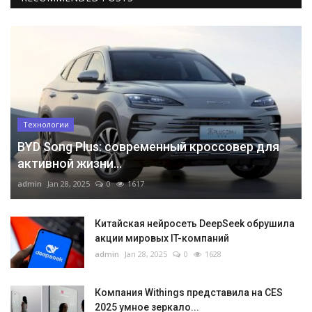
Технологии
BYD Song Plus: современный кроссовер для
активной жизни...
admin
Jan 28, 2025
0
1617
Китайская нейросеть DeepSeek обрушила
акции мировых IT-компаний
admin
Jan 28, 2025
0
1628
Компания Withings представила на CES
2025 умное зеркало...