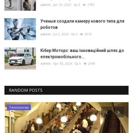
admin
Jan 10, 2025
0
1783
Ученые создали камеру нового типа для
роботов
admin
Jul 2, 2024
0
2010
Кібер Моторс: ваш інноваційний шлях до
електромобільного...
admin
Apr 30, 2024
0
2449
RANDOM POSTS
Технологии