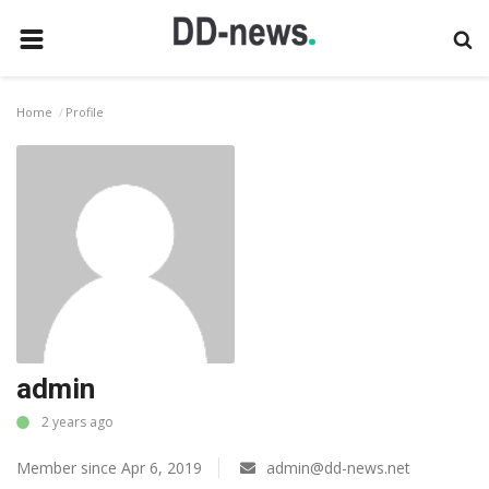
HOME
Home
Profile
CONTACT
ТЕХНОЛОГИИ
ИНТЕРНЕТ
МОБИЛЬНАЯ СВЯЗЬ
СОФТ
ИГРЫ
admin
GALLERY
2 years ago
ТУРИЗМ
Member since Apr 6, 2019
admin@dd-news.net
LOGIN